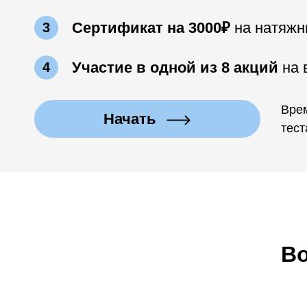
Сертификат на 3000₽
на натяжн
3
Участие в одной из 8 акций
на 
4
Вре
Начать
тес
Во