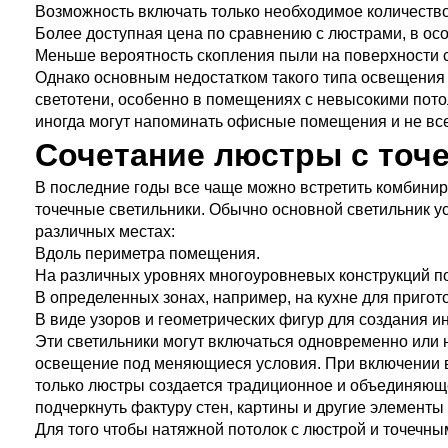
Возможность включать только необходимое количество
Более доступная цена по сравнению с люстрами, в ос
Меньше вероятность скопления пыли на поверхности св
Однако основным недостатком такого типа освещения 
светотени, особенно в помещениях с невысокими пото
иногда могут напоминать офисные помещения и не вс
Сочетание люстры с точ
В последние годы все чаще можно встретить комбинир
точечные светильники. Обычно основной светильник у
различных местах:
Вдоль периметра помещения.
На различных уровнях многоуровневых конструкций по
В определенных зонах, например, на кухне для пригот
В виде узоров и геометрических фигур для создания и
Эти светильники могут включаться одновременно или н
освещение под меняющиеся условия. При включении вс
только люстры создается традиционное и объединяюще
подчеркнуть фактуру стен, картины и другие элементы
Для того чтобы натяжной потолок с люстрой и точечн