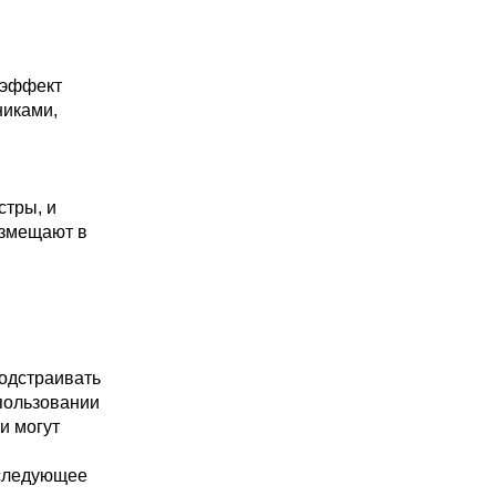
 эффект
никами,
стры, и
азмещают в
подстраивать
пользовании
и могут
 следующее