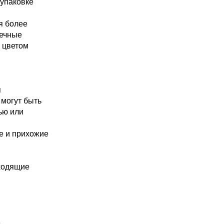
 упаковке
я более
чечные
с цветом
я
 могут быть
ью или
е и прихожие
дходящие
.