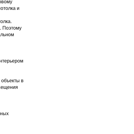
овому
отолка и
олка.
. Поэтому
альном
интерьером
 объекты в
свещения
ьных