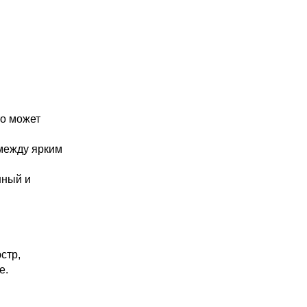
то может
 между ярким
нный и
стр,
е.