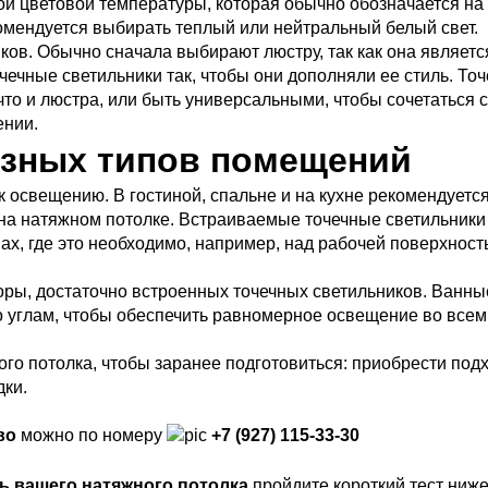
ой цветовой температуры, которая обычно обозначается на
омендуется выбирать теплый или нейтральный белый свет.
ков. Обычно сначала выбирают люстру, так как она являетс
ечные светильники так, чтобы они дополняли ее стиль. То
что и люстра, или быть универсальными, чтобы сочетаться 
ении.
азных типов помещений
 освещению. В гостиной, спальне и на кухне рекомендуетс
и на натяжном потолке. Встраиваемые точечные светильники
х, где это необходимо, например, над рабочей поверхност
оры, достаточно встроенных точечных светильников. Ванны
углам, чтобы обеспечить равномерное освещение во всем
го потолка, чтобы заранее подготовиться: приобрести по
ки.
во
можно по номеру
+7 (927) 115-33-30
ь вашего натяжного потолка
пройдите короткий тест ниже