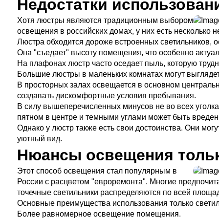
Недостатки использован
Хотя люстры являются традиционным выбором
освещения в российских домах, у них есть несколько н
Люстра обходится дороже встроенных светильников, о
Она "съедает" высоту помещения, что особенно актуал
На плафонах люстр часто оседает пыль, которую трудн
Большие люстры в маленьких комнатах могут выглядет
В просторных залах освещается в основном центрально
создавать дискомфортные условия пребывания.
В силу вышеперечисленных минусов не во всех уголка
пятном в центре и темными углами может быть вреден
Однако у люстр также есть свои достоинства. Они мог
уютный вид.
Нюансы освещения толь
Этот способ освещения стал популярным в
России с расцветом "евроремонта". Многие предпочит
точечные светильники распределяются по всей площад
Основные преимущества использования только светил
Более равномерное освещение помещения.