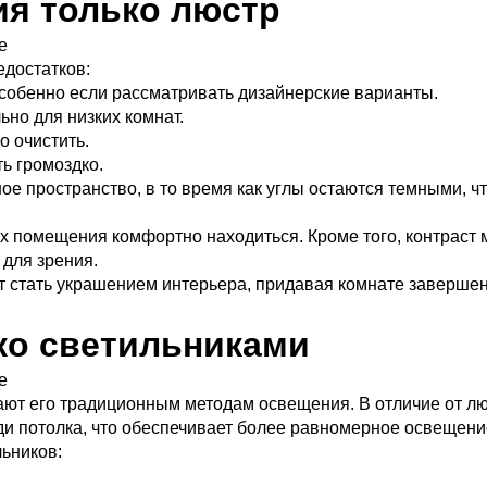
ия только люстр
едостатков:
собенно если рассматривать дизайнерские варианты.
ьно для низких комнат.
о очистить.
ь громоздко.
е пространство, в то время как углы остаются темными, ч
х помещения комфортно находиться. Кроме того, контраст
 для зрения.
ут стать украшением интерьера, придавая комнате заверше
ко светильниками
ают его традиционным методам освещения. В отличие от лю
и потолка, что обеспечивает более равномерное освещени
ьников: