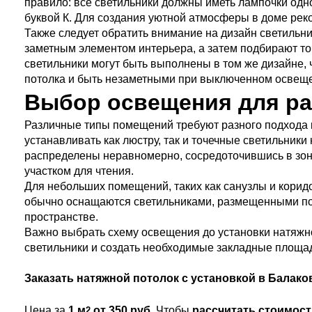
правило: все светильники должны иметь лампочки одн
буквой К. Для создания уютной атмосферы в доме рек
Также следует обратить внимание на дизайн светильни
заметным элементом интерьера, а затем подбирают точ
светильники могут быть выполнены в том же дизайне, 
потолка и быть незаметными при выключенном освещ
Выбор освещения для р
Различные типы помещений требуют разного подхода к
устанавливать как люстру, так и точечные светильник
распределены неравномерно, сосредоточившись в зона
участком для чтения.
Для небольших помещений, таких как санузлы и корид
обычно оснащаются светильниками, размещенными по 
пространстве.
Важно выбрать схему освещения до установки натяжно
светильники и создать необходимые закладные площад
Заказать натяжной потолок с установкой в Балако
Цена за
1 м
от 350 руб.
Чтобы
рассчитать стоимост
2