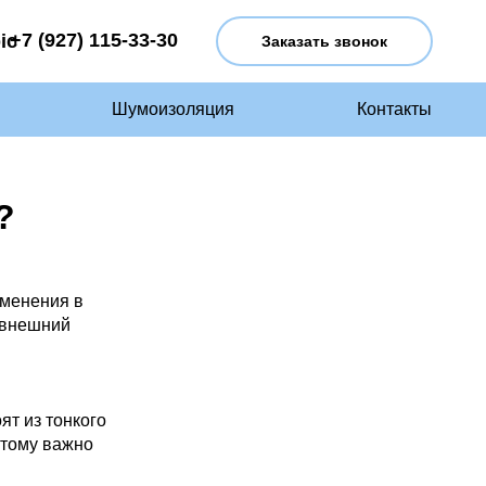
+7 (927) 115-33-30
Заказать звонок
Шумоизоляция
Контакты
?
зменения в
 внешний
ят из тонкого
этому важно